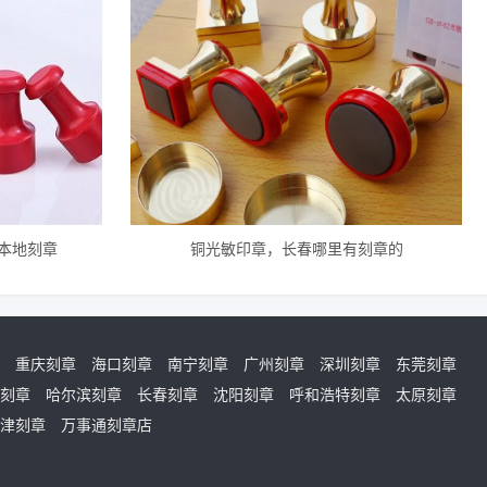
本地刻章
铜光敏印章，长春哪里有刻章的
重庆刻章
海口刻章
南宁刻章
广州刻章
深圳刻章
东莞刻章
刻章
哈尔滨刻章
长春刻章
沈阳刻章
呼和浩特刻章
太原刻章
津刻章
万事通刻章店