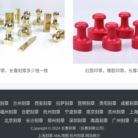
印章，长春刻章多少钱一枚
红胶印章，橡胶印章，长春
刻章
兰州刻章
西安刻章
拉萨刻章
昆明刻章
贵阳刻章
成都刻章
福州刻章
合肥刻章
杭州刻章
宁波刻章
南京刻章
苏州刻章
上海
北京刻章
长沙刻章
郑州刻章
深圳刻章
南昌刻章
广州刻章
天
Copyright © 2024
长春刻章
（
长春刻章公司
）
上海刻章
XML地图
杭州刻章
网站统计