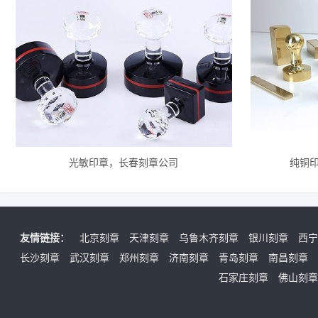
光敏印章，长春刻章公司
纯铜
友情链接：
北京刻章
天津刻章
乌鲁木齐刻章
银川刻章
西宁
长沙刻章
武汉刻章
郑州刻章
济南刻章
青岛刻章
南昌刻章
石家庄刻章
佛山刻章