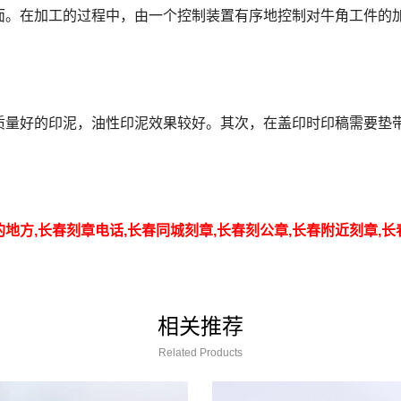
面。在加工的过程中，由一个控制装置有序地控制对牛角工件的
量好的印泥，油性印泥效果较好。其次，在盖印时印稿需要垫带
。
的地方,长春刻章电话,长春同城刻章,长春刻公章,长春附近刻章,
相关推荐
Related Products